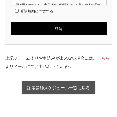
田英嗣が考案した、中国発祥の陰陽五行説を基に個人の運気
受講規約に同意する
の吉凶をバイオリズム化したカレンダー（暦）であり、本規
約は、開運の魔法ダイアリーに関して、福田英嗣が代表を務
める国際ダイアリー協会（以下、「当協会」という。）が主
催する講座及び当協会が認定する講師（以下、「認定講師」
という。）が開催する講座（以下、併せて「本講座」とい
う。）を対象として効力を生じる。
第２条（講座の種類）
本講座の種類は、以下のとおりとする。
上記フォームよりお申込みが出来ない場合には、
こちら
（１）「開運の魔法ダイアリー」鑑定士講座
よりメールにてお申込み下さいませ。
（２）「開運の魔法ダイアリー」認定講師育成講座
第３条（鑑定士講座）
鑑定士講座は、当協会本部（代表及び副代表）及び認定講師
が当協会の承諾を得て主催する。
認定講師スケジュール一覧に戻る
２ 鑑定士講座の修了者は、当協会に加入し会員となる資格
を得るものとする。
３ 鑑定士講座の修了者で、当協会に加入し会員とならない
者は、鑑定士講座で習得した技術を使い、あるいは「開運の