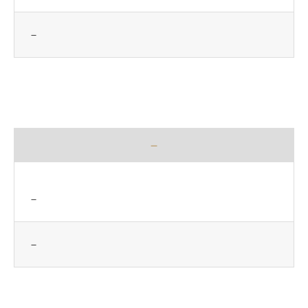
－
*
－
－
－
*