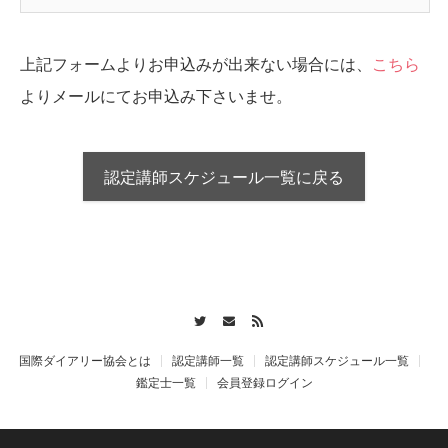
う。）を対象として効力を生じる。
第２条（講座の種類）
本講座の種類は、以下のとおりとする。
上記フォームよりお申込みが出来ない場合には、
こちら
（１）「開運の魔法ダイアリー」鑑定士講座
よりメールにてお申込み下さいませ。
（２）「開運の魔法ダイアリー」認定講師育成講座
第３条（鑑定士講座）
鑑定士講座は、当協会本部（代表及び副代表）及び認定講師
が当協会の承諾を得て主催する。
認定講師スケジュール一覧に戻る
２ 鑑定士講座の修了者は、当協会に加入し会員となる資格
を得るものとする。
３ 鑑定士講座の修了者で、当協会に加入し会員とならない
者は、鑑定士講座で習得した技術を使い、あるいは「開運の
魔法ダイアリー」または類似の名称を用いて、営利の目的を
Twitter
Contact
RSS
もって第三者を鑑定することはできないものとする。
第４条（認定講師育成講座）
国際ダイアリー協会とは
認定講師一覧
認定講師スケジュール一覧
認定講師育成講座は、当協会本部のみが主催する。
鑑定士一覧
会員登録ログイン
２ 認定講師育成講座は、鑑定士講座の修了者で当協会の会
員である者のみが受講することができる。
３ 認定講師育成講座の修了者は、当該講座について当協会