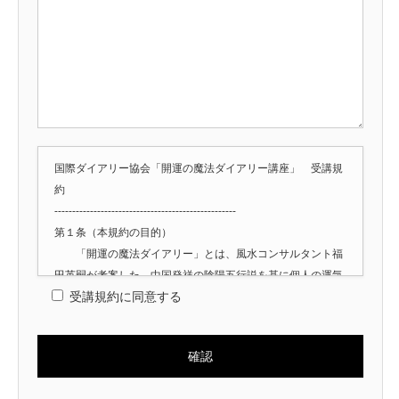
国際ダイアリー協会「開運の魔法ダイアリー講座」 受講規
約
---------------------------------------------------
第１条（本規約の目的）
「開運の魔法ダイアリー」とは、風水コンサルタント福
田英嗣が考案した、中国発祥の陰陽五行説を基に個人の運気
受講規約に同意する
の吉凶をバイオリズム化したカレンダー（暦）であり、本規
約は、開運の魔法ダイアリーに関して、福田英嗣が代表を務
める国際ダイアリー協会（以下、「当協会」という。）が主
催する講座及び当協会が認定する講師（以下、「認定講師」
という。）が開催する講座（以下、併せて「本講座」とい