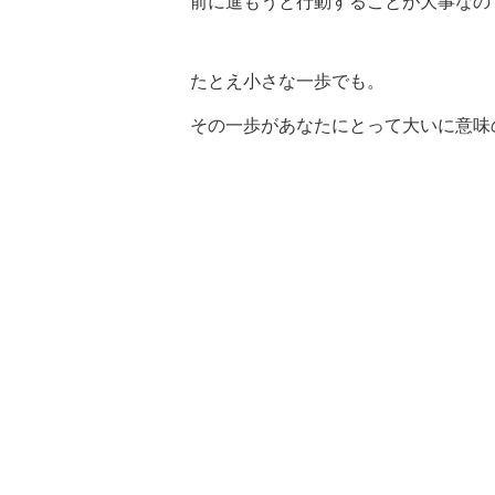
前に進もうと行動することが大事なの
たとえ小さな一歩でも。
その一歩があなたにとって大いに意味
願って。
講師名
主な活動地域