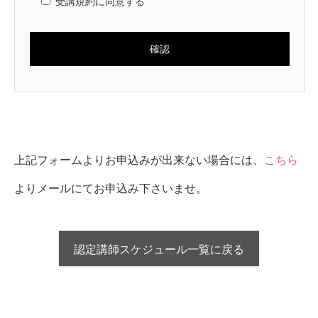
受講規約に同意する
の吉凶をバイオリズム化したカレンダー（暦）であり、本規
約は、開運の魔法ダイアリーに関して、福田英嗣が代表を務
める国際ダイアリー協会（以下、「当協会」という。）が主
催する講座及び当協会が認定する講師（以下、「認定講師」
という。）が開催する講座（以下、併せて「本講座」とい
う。）を対象として効力を生じる。
第２条（講座の種類）
本講座の種類は、以下のとおりとする。
（１）「開運の魔法ダイアリー」鑑定士講座
（２）「開運の魔法ダイアリー」認定講師育成講座
上記フォームよりお申込みが出来ない場合には、
こちら
第３条（鑑定士講座）
よりメールにてお申込み下さいませ。
鑑定士講座は、当協会本部（代表及び副代表）及び認定講師
が当協会の承諾を得て主催する。
２ 鑑定士講座の修了者は、当協会に加入し会員となる資格
を得るものとする。
認定講師スケジュール一覧に戻る
３ 鑑定士講座の修了者で、当協会に加入し会員とならない
者は、鑑定士講座で習得した技術を使い、あるいは「開運の
魔法ダイアリー」または類似の名称を用いて、営利の目的を
もって第三者を鑑定することはできないものとする。