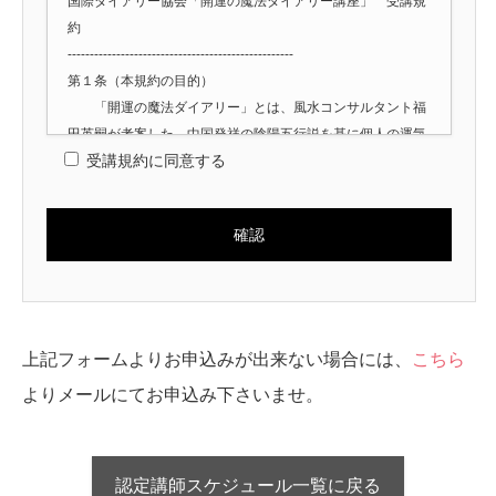
国際ダイアリー協会「開運の魔法ダイアリー講座」 受講規
約
---------------------------------------------------
第１条（本規約の目的）
「開運の魔法ダイアリー」とは、風水コンサルタント福
田英嗣が考案した、中国発祥の陰陽五行説を基に個人の運気
受講規約に同意する
の吉凶をバイオリズム化したカレンダー（暦）であり、本規
約は、開運の魔法ダイアリーに関して、福田英嗣が代表を務
める国際ダイアリー協会（以下、「当協会」という。）が主
催する講座及び当協会が認定する講師（以下、「認定講師」
という。）が開催する講座（以下、併せて「本講座」とい
う。）を対象として効力を生じる。
第２条（講座の種類）
本講座の種類は、以下のとおりとする。
上記フォームよりお申込みが出来ない場合には、
こちら
（１）「開運の魔法ダイアリー」鑑定士講座
よりメールにてお申込み下さいませ。
（２）「開運の魔法ダイアリー」認定講師育成講座
第３条（鑑定士講座）
鑑定士講座は、当協会本部（代表及び副代表）及び認定講師
が当協会の承諾を得て主催する。
認定講師スケジュール一覧に戻る